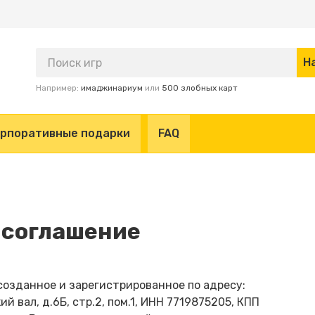
Например:
имаджинариум
или
500 злобных карт
рпоративные подарки
FAQ
 соглашение
созданное и зарегистрированное по адресу:
ий вал, д.6Б, стр.2, пом.1, ИНН 7719875205, КПП