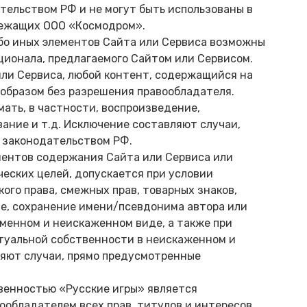
тельством РФ и не могут быть использованы в
лежащих ООО «Космодром».
ибо иных элементов Сайта или Сервиса возможны
ционала, предлагаемого Сайтом или Сервисом.
ли Сервиса, любой контент, содержащийся на
 образом без разрешения правообладателя.
мать, в частности, воспроизведение,
вание и т.д. Исключение составляют случаи,
законодательством РФ.
ементов содержания Сайта или Сервиса или
еских целей, допускается при условии
ого права, смежных прав, товарных знаков,
ве, сохранение имени/псевдонима автора или
менном и неискаженном виде, а также при
туальной собственности в неискаженном и
яют случаи, прямо предусмотренные
твенностью «Русские игры» является
обладателем всех прав, титулов и интересов