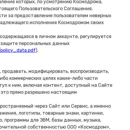
ление которых, по усмотрению Космодрома,
тоящего Пользовательского Соглашения.
ости за предоставление пользователем неверных
надлежащего исполнения Космодромом своих
, содержащаяся в личном аккаунте, регулируется
 защите персональных данных
policy_data.pdf
).
ь, продавать, модифицировать, воспроизводить,
либо коммерческих целях какие-либо части
уп к ним, включая контент, доступный на Сайте
да это прямо разрешено настоящим
пространяемый через Сайт или Сервис, а именно
ажения, логотипы, товарные знаки, картинки,
, программы для ЭВМ, базы данных, музыка,
лючительной собственностью ООО «Космодром»,