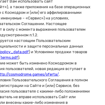
агает Вам использовать сайт
айт»), а также приложения на базе операционных
ые с Космодром и (или) его аффилированными
именуемые – «Сервис») на условиях,
вательском Соглашении. Настоящее
т в силу с момента выражения пользователем
едусмотренном п.1.2.
ируется настоящим Пользовательским
нциальности и защите персональных данных
policy_data.pdf
) и Условиями продажи товаров
/terms.pdf
).
ние может быть изменено Космодромом в
ия пользователей, новая редакция вступает в
ttp://cosmodrome.games/oferta/
.
ловия Пользовательского Соглашения в полном
егистрации на Сайте и (или) Сервисе, без
гласия пользователя с какими-либо положениями
ватель не вправе использовать Сайт или
ыли внесены какие-либо изменения в