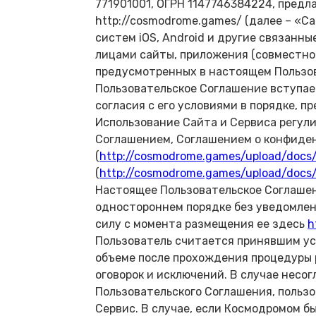
771901001, ОГРН 1147746384224, предл
http://cosmodrome.games/ (далее – «С
систем iOS, Android и другие связанн
лицами сайты, приложения (совместно 
предусмотренных в настоящем Пользо
Пользовательское Соглашение вступае
согласия с его условиями в порядке, пр
Использование Сайта и Сервиса регул
Соглашением, Соглашением о конфиде
(
http://cosmodrome.games/upload/docs/
(
http://cosmodrome.games/upload/docs
Настоящее Пользовательское Соглаше
одностороннем порядке без уведомлен
силу с момента размещения ее здесь
h
Пользователь считается принявшим ус
объеме после прохождения процедуры р
оговорок и исключений. В случае несо
Пользовательского Соглашения, пользо
Сервис. В случае, если Космодромом б